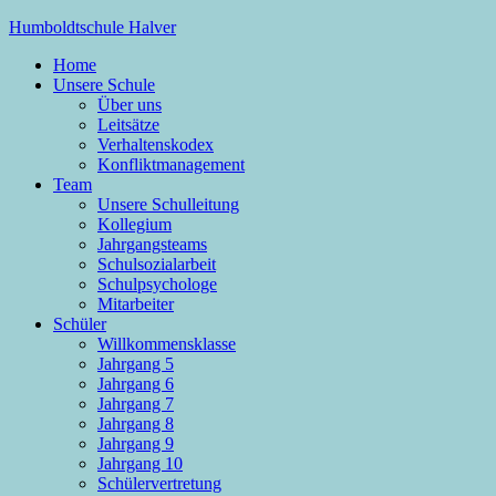
Zum
Humboldtschule Halver
Inhalt
Home
springen
Sekundarschule der Stadt Halver
Unsere Schule
Über uns
Leitsätze
Verhaltenskodex
Konfliktmanagement
Team
Unsere Schulleitung
Kollegium
Jahrgangsteams
Schulsozialarbeit
Schulpsychologe
Mitarbeiter
Schüler
Willkommensklasse
Jahrgang 5
Jahrgang 6
Jahrgang 7
Jahrgang 8
Jahrgang 9
Jahrgang 10
Schülervertretung