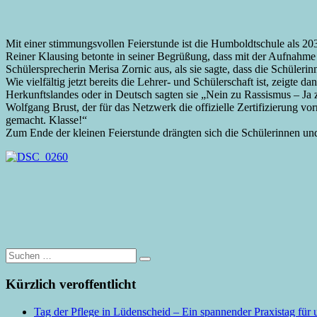
Mit einer stimmungsvollen Feierstunde ist die Humboldtschule als 2
Reiner Klausing betonte in seiner Begrüßung, dass mit der Aufnahme 
Schülersprecherin Merisa Zornic aus, als sie sagte, dass die Schüler
Wie vielfältig jetzt bereits die Lehrer- und Schülerschaft ist, zeigte
Herkunftslandes oder in Deutsch sagten sie „Nein zu Rassismus – Ja z
Wolfgang Brust, der für das Netzwerk die offizielle Zertifizierung vo
gemacht. Klasse!“
Zum Ende der kleinen Feierstunde drängten sich die Schülerinnen un
Suche
nach:
Kürzlich veroffentlicht
Tag der Pflege in Lüdenscheid – Ein spannender Praxistag für 