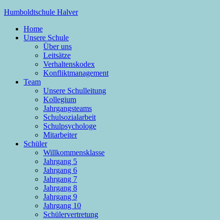
Zum
Humboldtschule Halver
Inhalt
Home
springen
Sekundarschule der Stadt Halver
Unsere Schule
Über uns
Leitsätze
Verhaltenskodex
Konfliktmanagement
Team
Unsere Schulleitung
Kollegium
Jahrgangsteams
Schulsozialarbeit
Schulpsychologe
Mitarbeiter
Schüler
Willkommensklasse
Jahrgang 5
Jahrgang 6
Jahrgang 7
Jahrgang 8
Jahrgang 9
Jahrgang 10
Schülervertretung