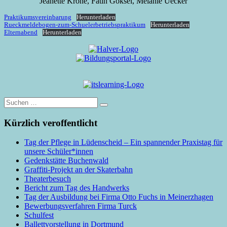
Jeanette Krone, Fatih Göksel, Melanie Uecker
Praktikumsvereinbarung
Herunterladen
Rueckmeldebogen-zum-Schuelerbetriebspraktikum
Herunterladen
Elternabend
Herunterladen
Suche
nach:
Kürzlich veroffentlicht
Tag der Pflege in Lüdenscheid – Ein spannender Praxistag für
unsere Schüler*innen
Gedenkstätte Buchenwald
Graffiti-Projekt an der Skaterbahn
Theaterbesuch
Bericht zum Tag des Handwerks
Tag der Ausbildung bei Firma Otto Fuchs in Meinerzhagen
Bewerbungsverfahren Firma Turck
Schulfest
Ballettvorstellung in Dortmund