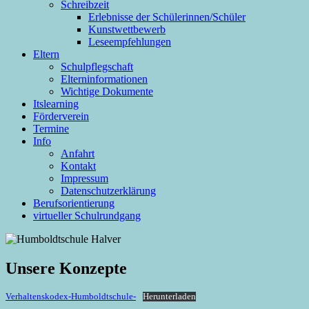
Schreibzeit
Erlebnisse der Schülerinnen/Schüler
Kunstwettbewerb
Leseempfehlungen
Eltern
Schulpflegschaft
Elterninformationen
Wichtige Dokumente
Itslearning
Förderverein
Termine
Info
Anfahrt
Kontakt
Impressum
Datenschutzerklärung
Berufsorientierung
virtueller Schulrundgang
Unsere Konzepte
Verhaltenskodex-Humboldtschule-
Herunterladen