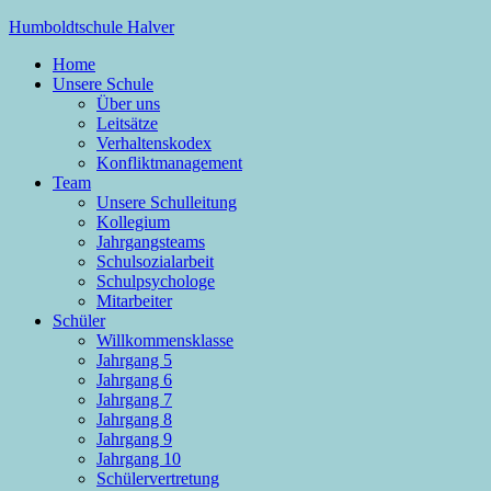
Zum
Humboldtschule Halver
Inhalt
Home
springen
Sekundarschule der Stadt Halver
Unsere Schule
Über uns
Leitsätze
Verhaltenskodex
Konfliktmanagement
Team
Unsere Schulleitung
Kollegium
Jahrgangsteams
Schulsozialarbeit
Schulpsychologe
Mitarbeiter
Schüler
Willkommensklasse
Jahrgang 5
Jahrgang 6
Jahrgang 7
Jahrgang 8
Jahrgang 9
Jahrgang 10
Schülervertretung