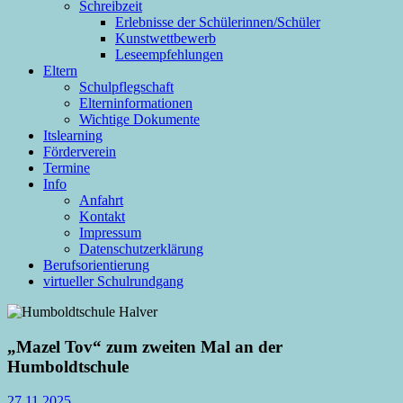
Schreibzeit
Erlebnisse der Schülerinnen/Schüler
Kunstwettbewerb
Leseempfehlungen
Eltern
Schulpflegschaft
Elterninformationen
Wichtige Dokumente
Itslearning
Förderverein
Termine
Info
Anfahrt
Kontakt
Impressum
Datenschutzerklärung
Berufsorientierung
virtueller Schulrundgang
„Mazel Tov“ zum zweiten Mal an der
Humboldtschule
27.11.2025