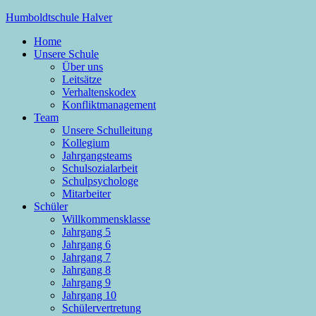
Zum
Humboldtschule Halver
Inhalt
Home
springen
Sekundarschule der Stadt Halver
Unsere Schule
Über uns
Leitsätze
Verhaltenskodex
Konfliktmanagement
Team
Unsere Schulleitung
Kollegium
Jahrgangsteams
Schulsozialarbeit
Schulpsychologe
Mitarbeiter
Schüler
Willkommensklasse
Jahrgang 5
Jahrgang 6
Jahrgang 7
Jahrgang 8
Jahrgang 9
Jahrgang 10
Schülervertretung