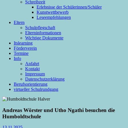
Schreibzeit
Erlebnisse der Schülerinnen/Schüler
Kunstwettbewerb
Leseempfehlungen
Eltern
Schulpflegschaft
Elterninformationen
Wichtige Dokumente
Itslearning
Förderverein
Termine
Info
Anfahrt
Kontakt
Impressum
Datenschutzerklärung
Berufsorientierung
virtueller Schulrundgang
Andreas Wörster und Utho Ngathi besuchen die
Humboldtschule
13.11.2025