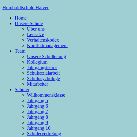
Zum
Humboldtschule Halver
Inhalt
Home
springen
Sekundarschule der Stadt Halver
Unsere Schule
Über uns
Leitsätze
Verhaltenskodex
Konfliktmanagement
Team
Unsere Schulleitung
Kollegium
Jahrgangsteams
Schulsozialarbeit
Schulpsychologe
Mitarbeiter
Schüler
Willkommensklasse
Jahrgang 5
Jahrgang 6
Jahrgang 7
Jahrgang 8
Jahrgang 9
Jahrgang 10
Schülervertretung