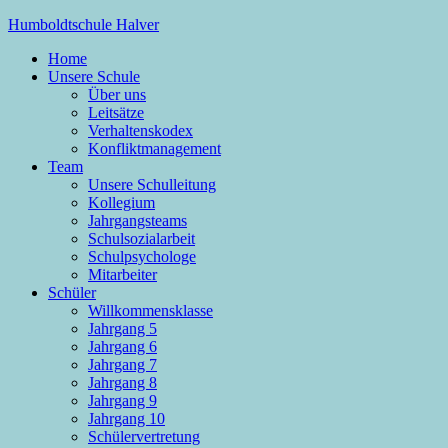
Zum
Humboldtschule Halver
Inhalt
Home
springen
Sekundarschule der Stadt Halver
Unsere Schule
Über uns
Leitsätze
Verhaltenskodex
Konfliktmanagement
Team
Unsere Schulleitung
Kollegium
Jahrgangsteams
Schulsozialarbeit
Schulpsychologe
Mitarbeiter
Schüler
Willkommensklasse
Jahrgang 5
Jahrgang 6
Jahrgang 7
Jahrgang 8
Jahrgang 9
Jahrgang 10
Schülervertretung