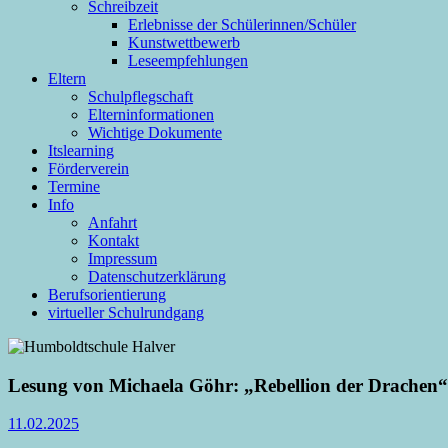
Schreibzeit
Erlebnisse der Schülerinnen/Schüler
Kunstwettbewerb
Leseempfehlungen
Eltern
Schulpflegschaft
Elterninformationen
Wichtige Dokumente
Itslearning
Förderverein
Termine
Info
Anfahrt
Kontakt
Impressum
Datenschutzerklärung
Berufsorientierung
virtueller Schulrundgang
Lesung von Michaela Göhr: „Rebellion der Drachen“
11.02.2025