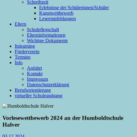
Schreibzeit
Erlebnisse der Schülerinnen/Schüler
Kunstwettbewerb
Leseempfehlungen
Eltern
Schulpflegschaft
Elterninformationen
Wichtige Dokumente
Itslearning
Förderverein
Termine
Info
Anfahrt
Kontakt
Impressum
Datenschutzerklärung
Berufsorientierung
virtueller Schulrundgang
Vorlesewettbewerb 2024 an der Humboldtschule
Halver
03.12.2024