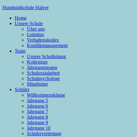
Zum
Humboldtschule Halver
Inhalt
Home
springen
Sekundarschule der Stadt Halver
Unsere Schule
Über uns
Leitsätze
Verhaltenskodex
Konfliktmanagement
Team
Unsere Schulleitung
Kollegium
Jahrgangsteams
Schulsozialarbeit
Schulpsychologe
Mitarbeiter
Schüler
Willkommensklasse
Jahrgang 5
Jahrgang 6
Jahrgang 7
Jahrgang 8
Jahrgang 9
Jahrgang 10
Schülervertretung