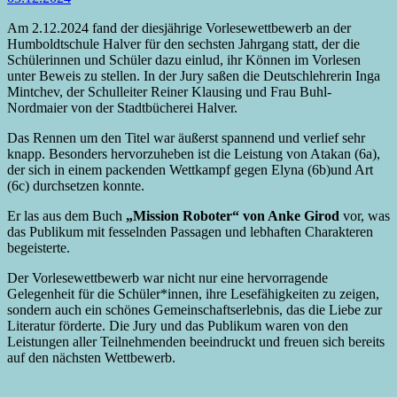
Am 2.12.2024 fand der diesjährige Vorlesewettbewerb an der
Humboldtschule Halver für den sechsten Jahrgang statt, der die
Schülerinnen und Schüler dazu einlud, ihr Können im Vorlesen
unter Beweis zu stellen. In der Jury saßen die Deutschlehrerin Inga
Mintchev, der Schulleiter Reiner Klausing und Frau Buhl-
Nordmaier von der Stadtbücherei Halver.
Das Rennen um den Titel war äußerst spannend und verlief sehr
knapp. Besonders hervorzuheben ist die Leistung von Atakan (6a),
der sich in einem packenden Wettkampf gegen Elyna (6b)und Art
(6c) durchsetzen konnte.
Er las aus dem Buch
„Mission Roboter“ von Anke Girod
vor, was
das Publikum mit fesselnden Passagen und lebhaften Charakteren
begeisterte.
Der Vorlesewettbewerb war nicht nur eine hervorragende
Gelegenheit für die Schüler*innen, ihre Lesefähigkeiten zu zeigen,
sondern auch ein schönes Gemeinschaftserlebnis, das die Liebe zur
Literatur förderte. Die Jury und das Publikum waren von den
Leistungen aller Teilnehmenden beeindruckt und freuen sich bereits
auf den nächsten Wettbewerb.