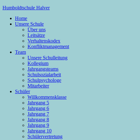
Zum
Humboldtschule Halver
Inhalt
Home
springen
Sekundarschule der Stadt Halver
Unsere Schule
Über uns
Leitsätze
Verhaltenskodex
Konfliktmanagement
Team
Unsere Schulleitung
Kollegium
Jahrgangsteams
Schulsozialarbeit
Schulpsychologe
Mitarbeiter
Schüler
Willkommensklasse
Jahrgang 5
Jahrgang 6
Jahrgang 7
Jahrgang 8
Jahrgang 9
Jahrgang 10
Schülervertretung