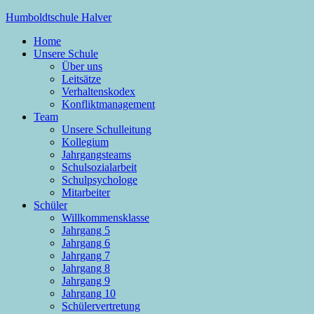
Zum
Humboldtschule Halver
Inhalt
Home
springen
Sekundarschule der Stadt Halver
Unsere Schule
Über uns
Leitsätze
Verhaltenskodex
Konfliktmanagement
Team
Unsere Schulleitung
Kollegium
Jahrgangsteams
Schulsozialarbeit
Schulpsychologe
Mitarbeiter
Schüler
Willkommensklasse
Jahrgang 5
Jahrgang 6
Jahrgang 7
Jahrgang 8
Jahrgang 9
Jahrgang 10
Schülervertretung