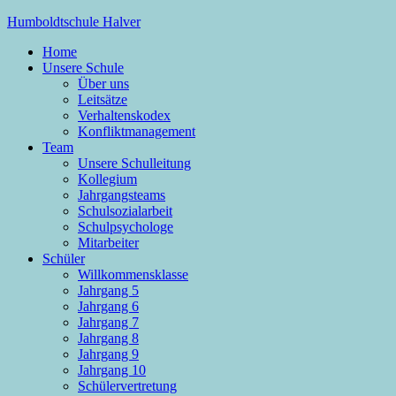
Zum
Humboldtschule Halver
Inhalt
Home
springen
Sekundarschule der Stadt Halver
Unsere Schule
Über uns
Leitsätze
Verhaltenskodex
Konfliktmanagement
Team
Unsere Schulleitung
Kollegium
Jahrgangsteams
Schulsozialarbeit
Schulpsychologe
Mitarbeiter
Schüler
Willkommensklasse
Jahrgang 5
Jahrgang 6
Jahrgang 7
Jahrgang 8
Jahrgang 9
Jahrgang 10
Schülervertretung