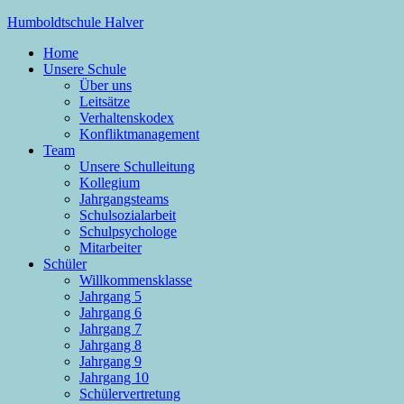
Zum
Humboldtschule Halver
Inhalt
Home
springen
Sekundarschule der Stadt Halver
Unsere Schule
Über uns
Leitsätze
Verhaltenskodex
Konfliktmanagement
Team
Unsere Schulleitung
Kollegium
Jahrgangsteams
Schulsozialarbeit
Schulpsychologe
Mitarbeiter
Schüler
Willkommensklasse
Jahrgang 5
Jahrgang 6
Jahrgang 7
Jahrgang 8
Jahrgang 9
Jahrgang 10
Schülervertretung